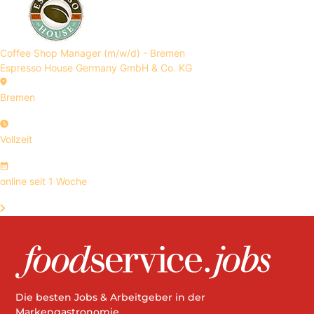
Coffee Shop Manager (m/w/d) - Bremen
Espresso House Germany GmbH & Co. KG
Bremen
Vollzeit
online seit 1 Woche
Die besten Jobs & Arbeitgeber in der
Markengastronomie.