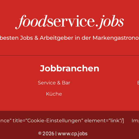
 besten Jobs & Arbeitgeber in der Markengastrono
Jobbranchen
Service & Bar
Küche
nce“ title=“Cookie-Einstellungen“ element=“link“/]
Im
© 2026 | www.cp.jobs