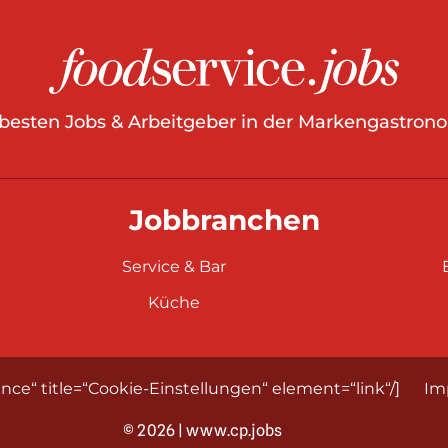
 besten Jobs & Arbeitgeber in der Markengastrono
Jobbranchen
Service & Bar
Küche
nce“ title=“Cookie-Einstellungen“ element=“link“/]
Im
© 2026 | www.cp.jobs