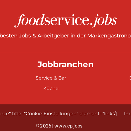
 besten Jobs & Arbeitgeber in der Markengastrono
Jobbranchen
Service & Bar
Küche
nce“ title=“Cookie-Einstellungen“ element=“link“/]
Im
© 2026 | www.cp.jobs