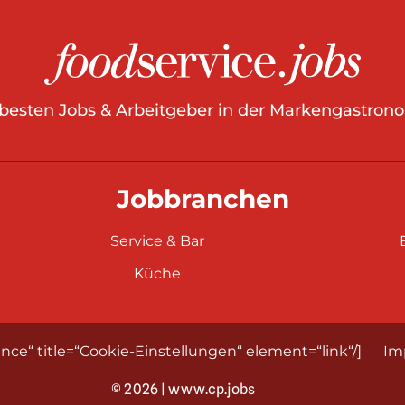
 besten Jobs & Arbeitgeber in der Markengastrono
Jobbranchen
Service & Bar
Küche
nce“ title=“Cookie-Einstellungen“ element=“link“/]
Im
© 2026 | www.cp.jobs