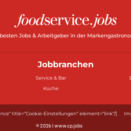
 besten Jobs & Arbeitgeber in der Markengastrono
Jobbranchen
Service & Bar
Küche
nce“ title=“Cookie-Einstellungen“ element=“link“/]
Im
© 2026 | www.cp.jobs