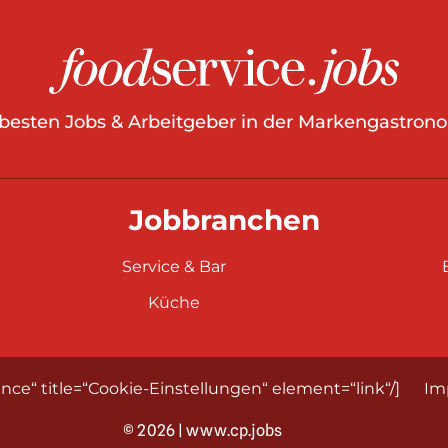
 besten Jobs & Arbeitgeber in der Markengastrono
Jobbranchen
Service & Bar
Küche
nce“ title=“Cookie-Einstellungen“ element=“link“/]
Im
© 2026 | www.cp.jobs