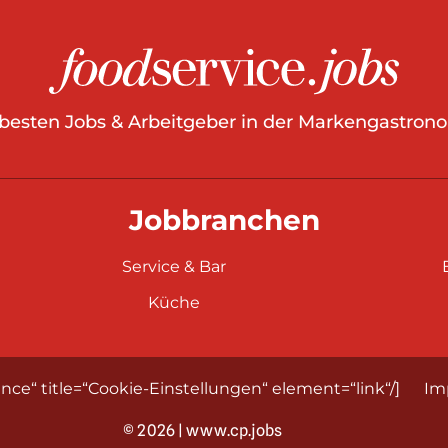
 besten Jobs & Arbeitgeber in der Markengastrono
Jobbranchen
Service & Bar
Küche
nce“ title=“Cookie-Einstellungen“ element=“link“/]
Im
© 2026 | www.cp.jobs