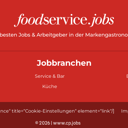
 besten Jobs & Arbeitgeber in der Markengastrono
Jobbranchen
Service & Bar
Küche
nce“ title=“Cookie-Einstellungen“ element=“link“/]
Im
© 2026 | www.cp.jobs