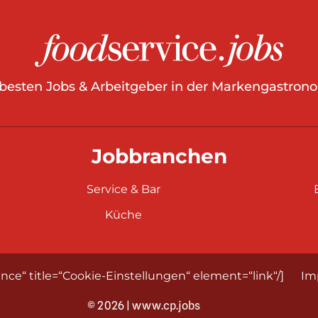
 besten Jobs & Arbeitgeber in der Markengastrono
Jobbranchen
Service & Bar
Küche
nce“ title=“Cookie-Einstellungen“ element=“link“/]
Im
© 2026 | www.cp.jobs