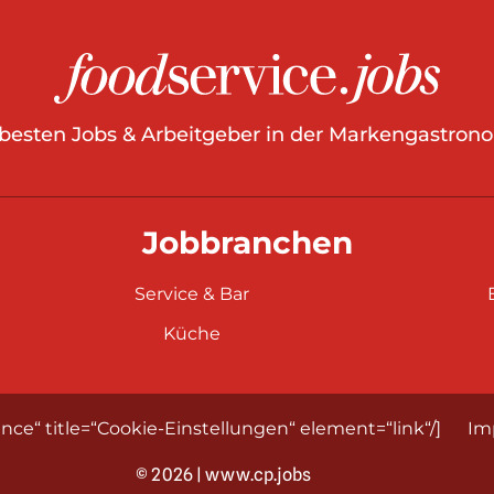
 besten Jobs & Arbeitgeber in der Markengastrono
Jobbranchen
Service & Bar
Küche
nce“ title=“Cookie-Einstellungen“ element=“link“/]
Im
© 2026 | www.cp.jobs