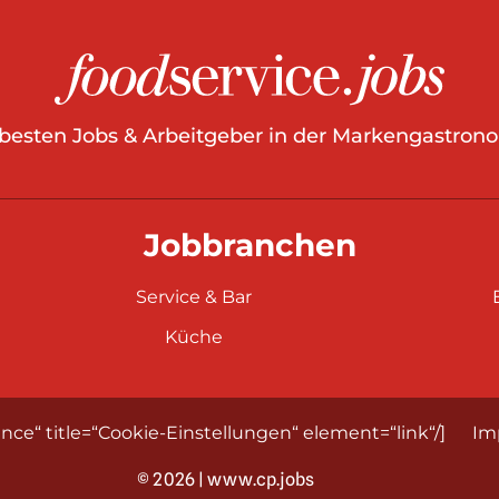
 besten Jobs & Arbeitgeber in der Markengastrono
Jobbranchen
Service & Bar
Küche
nce“ title=“Cookie-Einstellungen“ element=“link“/]
Im
© 2026 | www.cp.jobs