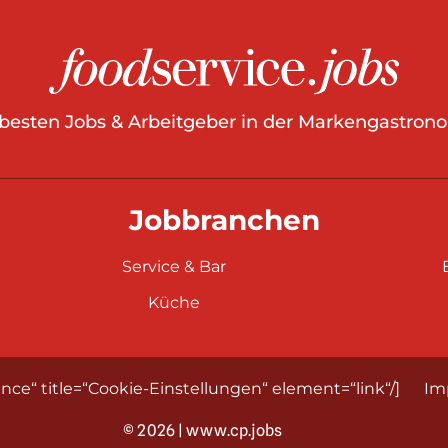
 besten Jobs & Arbeitgeber in der Markengastrono
Jobbranchen
Service & Bar
Küche
nce“ title=“Cookie-Einstellungen“ element=“link“/]
Im
© 2026 | www.cp.jobs