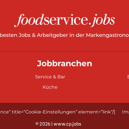
 besten Jobs & Arbeitgeber in der Markengastrono
Jobbranchen
Service & Bar
Küche
nce“ title=“Cookie-Einstellungen“ element=“link“/]
Im
© 2026 | www.cp.jobs