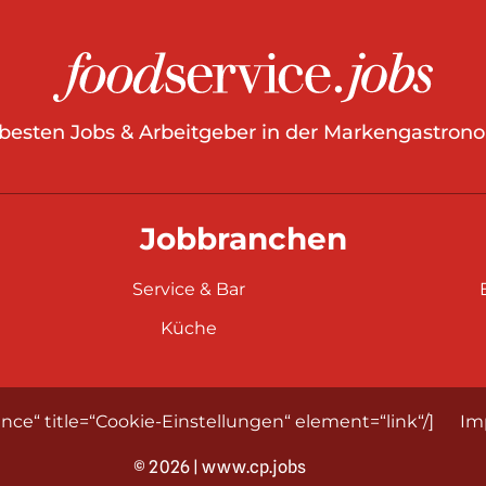
 besten Jobs & Arbeitgeber in der Markengastrono
Jobbranchen
Service & Bar
Küche
nce“ title=“Cookie-Einstellungen“ element=“link“/]
Im
© 2026 | www.cp.jobs