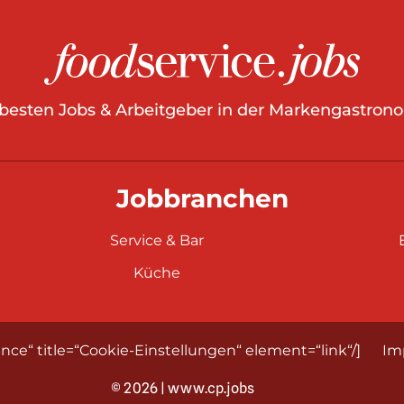
 besten Jobs & Arbeitgeber in der Markengastrono
Jobbranchen
Service & Bar
Küche
nce“ title=“Cookie-Einstellungen“ element=“link“/]
Im
© 2026 | www.cp.jobs