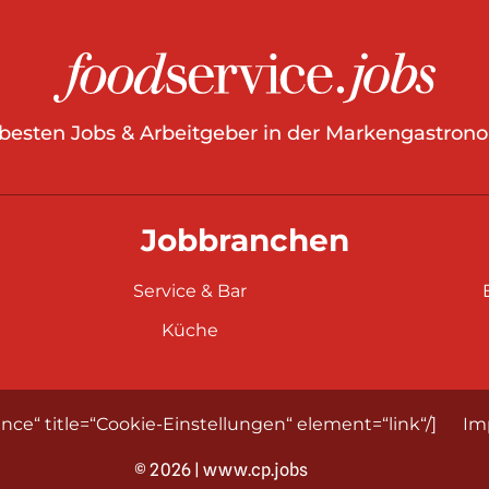
 besten Jobs & Arbeitgeber in der Markengastrono
Jobbranchen
Service & Bar
Küche
nce“ title=“Cookie-Einstellungen“ element=“link“/]
Im
© 2026 | www.cp.jobs