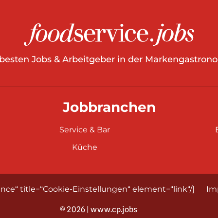
 besten Jobs & Arbeitgeber in der Markengastrono
Jobbranchen
Service & Bar
Küche
nce“ title=“Cookie-Einstellungen“ element=“link“/]
Im
© 2026 | www.cp.jobs