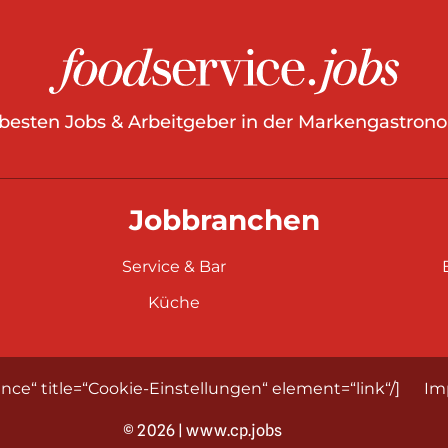
 besten Jobs & Arbeitgeber in der Markengastrono
Jobbranchen
Service & Bar
Küche
nce“ title=“Cookie-Einstellungen“ element=“link“/]
Im
© 2026 | www.cp.jobs