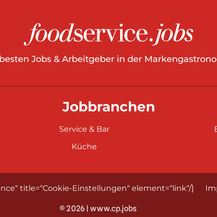
 besten Jobs & Arbeitgeber in der Markengastrono
Jobbranchen
Service & Bar
Küche
nce“ title=“Cookie-Einstellungen“ element=“link“/]
Im
© 2026 | www.cp.jobs