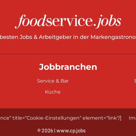
 besten Jobs & Arbeitgeber in der Markengastrono
Jobbranchen
Service & Bar
Küche
nce“ title=“Cookie-Einstellungen“ element=“link“/]
Im
© 2026 | www.cp.jobs