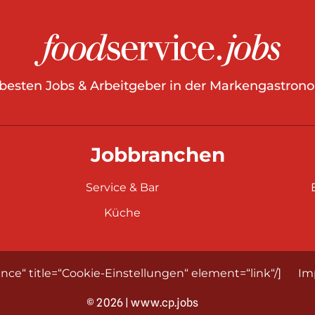
 besten Jobs & Arbeitgeber in der Markengastrono
Jobbranchen
Service & Bar
Küche
nce“ title=“Cookie-Einstellungen“ element=“link“/]
Im
© 2026 | www.cp.jobs