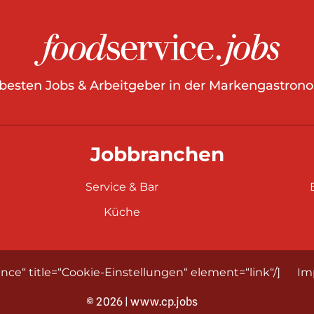
 besten Jobs & Arbeitgeber in der Markengastrono
Jobbranchen
Service & Bar
Küche
nce“ title=“Cookie-Einstellungen“ element=“link“/]
Im
© 2026 | www.cp.jobs