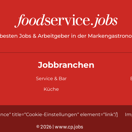
 besten Jobs & Arbeitgeber in der Markengastrono
Jobbranchen
Service & Bar
Küche
nce“ title=“Cookie-Einstellungen“ element=“link“/]
Im
© 2026 | www.cp.jobs